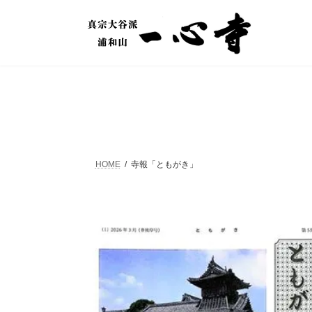
コ
ナ
ン
ビ
テ
ゲ
ン
ー
ツ
シ
へ
ョ
ス
ン
キ
に
ッ
移
プ
動
HOME
寺報「ともがき」